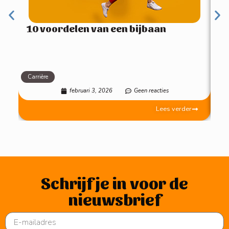
10 voordelen van een bijbaan
Carrière
Mot
februari 3, 2026
Geen reacties
Lees verder
Schrijf je in voor de
nieuwsbrief