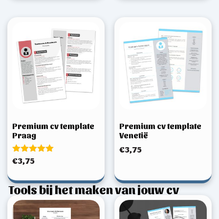
Premium cv template
Premium cv template
Praag
Venetië
€
3,75
Gewaardeerd
€
3,75
5.00
uit 5
Tools bij het maken van jouw cv