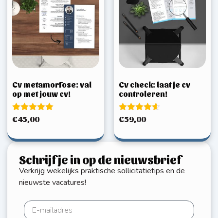
Cv metamorfose: val
Cv check: laat je cv
op met jouw cv!
controleren!
Gewaardeerd
Gewaardeerd
€
45,00
€
59,00
5.00
4.50
uit 5
uit 5
Schrijf je in op de nieuwsbrief
Verkrijg wekelijks praktische sollicitatietips en de
nieuwste vacatures!