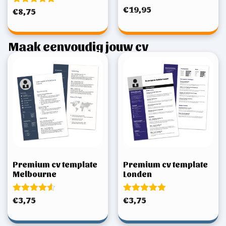
€
19,95
Gewaardeerd
€
8,75
5.00
uit 5
Maak eenvoudig jouw cv
Premium cv template
Premium cv template
Melbourne
Londen
Gewaardeerd
Gewaardeerd
€
3,75
€
3,75
4.50
5.00
uit 5
uit 5