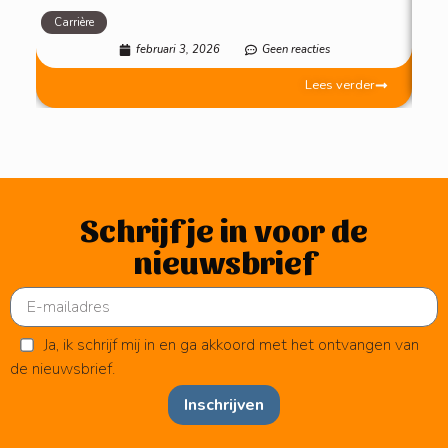
Carrière
Mot
februari 3, 2026
Geen reacties
Lees verder
Schrijf je in voor de
nieuwsbrief
Ja, ik schrijf mij in en ga akkoord met het ontvangen van
de nieuwsbrief.
Inschrijven