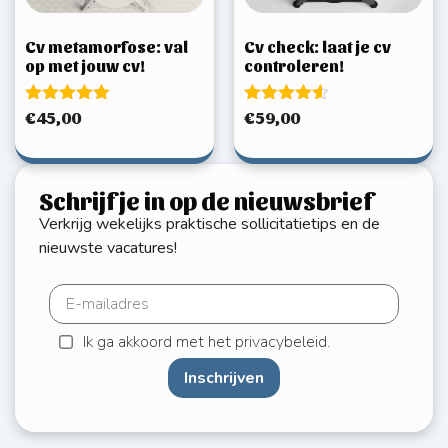
Cv metamorfose: val
Cv check: laat je cv
op met jouw cv!
controleren!
Gewaardeerd
Gewaardeerd
€
45,00
€
59,00
5.00
4.50
uit 5
uit 5
Schrijf je in op de nieuwsbrief
Verkrijg wekelijks praktische sollicitatietips en de
nieuwste vacatures!
Ik ga akkoord met het privacybeleid.
Inschrijven