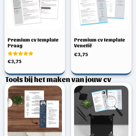
Premium cv template
Premium cv template
Praag
Venetië
€
3,75
Gewaardeerd
€
3,75
5.00
uit 5
Tools bij het maken van jouw cv