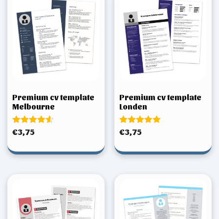
Premium cv template
Premium cv template
Melbourne
Londen
Gewaardeerd
Gewaardeerd
€
3,75
€
3,75
4.50
5.00
uit 5
uit 5