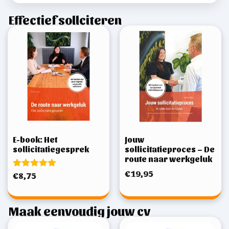
Effectief sollciteren
E-book: Het
Jouw
sollicitatiegesprek
sollicitatieproces – De
route naar werkgeluk
€
19,95
Gewaardeerd
€
8,75
5.00
uit 5
Maak eenvoudig jouw cv