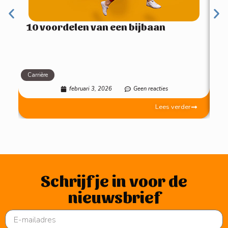
10 voordelen van een bijbaan
Carrière
Mot
februari 3, 2026
Geen reacties
Lees verder
Schrijf je in voor de
nieuwsbrief