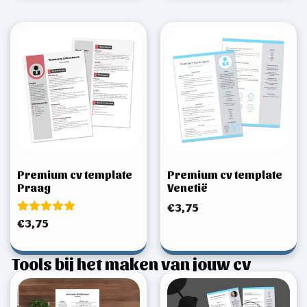
Premium cv template
Premium cv template
Praag
Venetië
€
3,75
Gewaardeerd
€
3,75
5.00
uit 5
Tools bij het maken van jouw cv