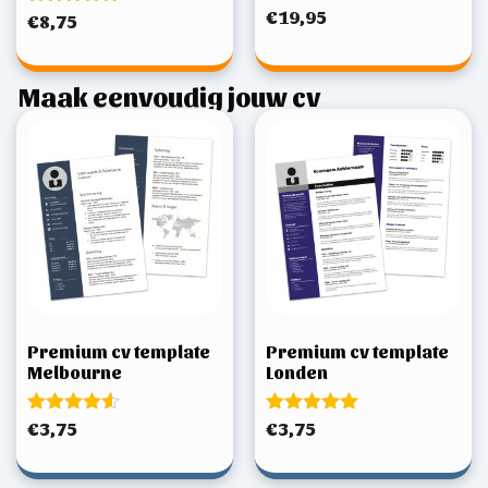
€
19,95
Gewaardeerd
€
8,75
5.00
uit 5
Maak eenvoudig jouw cv
Premium cv template
Premium cv template
Melbourne
Londen
Gewaardeerd
Gewaardeerd
€
3,75
€
3,75
4.50
5.00
uit 5
uit 5