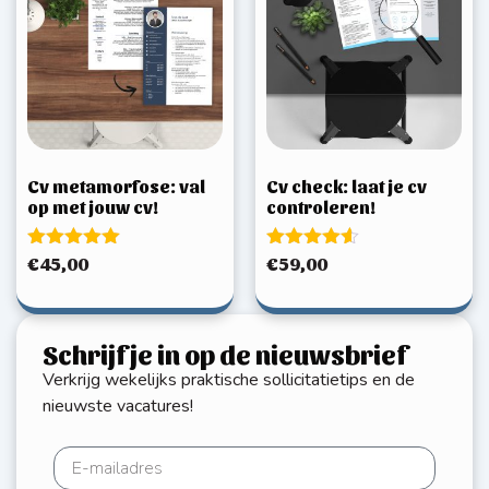
Cv metamorfose: val
Cv check: laat je cv
op met jouw cv!
controleren!
Gewaardeerd
Gewaardeerd
€
45,00
€
59,00
5.00
4.50
uit 5
uit 5
Schrijf je in op de nieuwsbrief
Verkrijg wekelijks praktische sollicitatietips en de
nieuwste vacatures!