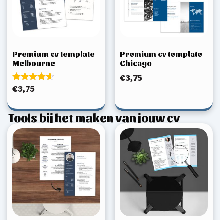
Premium cv template
Premium cv template
Melbourne
Chicago
€
3,75
Gewaardeerd
€
3,75
4.50
uit 5
Tools bij het maken van jouw cv