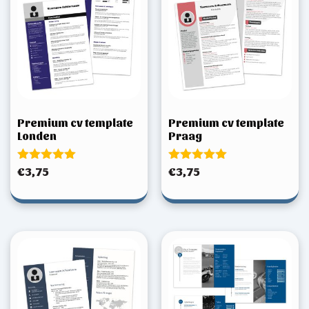
Premium cv template
Premium cv template
Londen
Praag
Gewaardeerd
Gewaardeerd
€
3,75
€
3,75
5.00
5.00
uit 5
uit 5