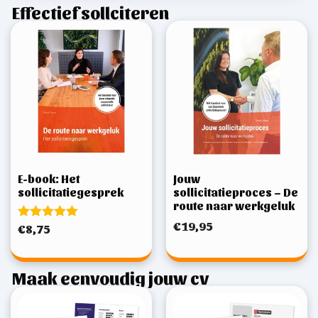
Effectief sollciteren
E-book: Het
Jouw
sollicitatiegesprek
sollicitatieproces – De
route naar werkgeluk
€
19,95
Gewaardeerd
€
8,75
5.00
uit 5
Maak eenvoudig jouw cv