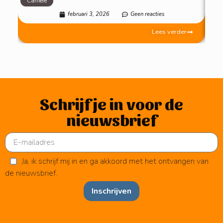
Carrière
Mot
februari 3, 2026
Geen reacties
Lees verder
Schrijf je in voor de
nieuwsbrief
Ja, ik schrijf mij in en ga akkoord met het ontvangen van
de nieuwsbrief.
Inschrijven