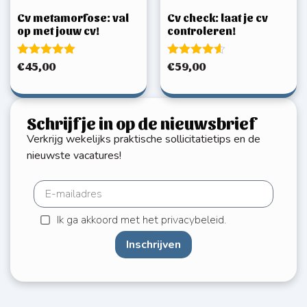
Cv metamorfose: val
Cv check: laat je cv
op met jouw cv!
controleren!
Gewaardeerd
Gewaardeerd
€
45,00
€
59,00
5.00
4.50
uit 5
uit 5
Schrijf je in op de nieuwsbrief
Verkrijg wekelijks praktische sollicitatietips en de
nieuwste vacatures!
Ik ga akkoord met het privacybeleid.
Inschrijven