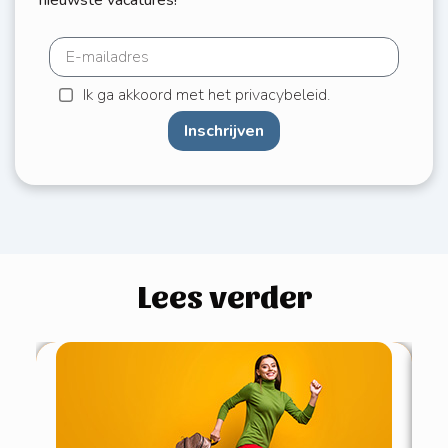
nieuwste vacatures!
Ik ga akkoord met het privacybeleid.
Inschrijven
Lees verder
4 
pe