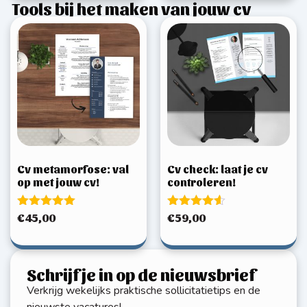
Tools bij het maken van jouw cv
Cv metamorfose: val
Cv check: laat je cv
op met jouw cv!
controleren!
Gewaardeerd
Gewaardeerd
€
45,00
€
59,00
5.00
4.50
uit 5
uit 5
Schrijf je in op de nieuwsbrief
Verkrijg wekelijks praktische sollicitatietips en de