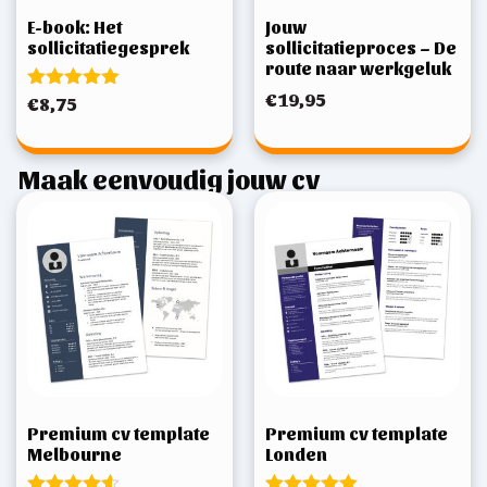
E-book: Het
Jouw
sollicitatiegesprek
sollicitatieproces – De
route naar werkgeluk
€
19,95
Gewaardeerd
€
8,75
5.00
uit 5
Maak eenvoudig jouw cv
Premium cv template
Premium cv template
Melbourne
Londen