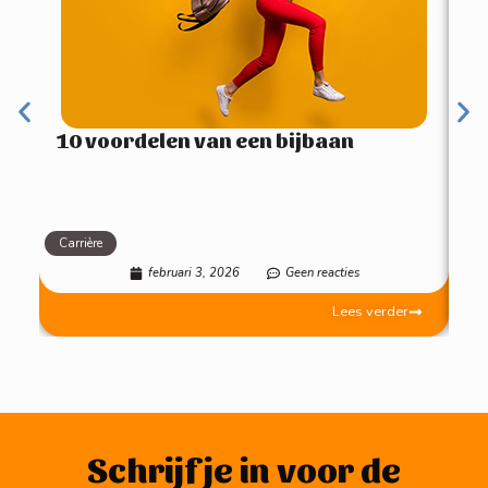
10 voordelen van een bijbaan
Carrière
Mot
februari 3, 2026
Geen reacties
Lees verder
Schrijf je in voor de