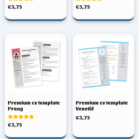
Gewaardeerd
Gewaardeerd
€
3,75
€
3,75
4.50
5.00
uit 5
uit 5
Premium cv template
Premium cv template
Praag
Venetië
€
3,75
Gewaardeerd
€
3,75
5.00
uit 5