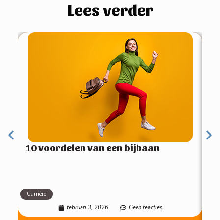
Lees verder
4 
pe
10 voordelen van een bijbaan
Carrière
Mot
februari 3, 2026
Geen reacties