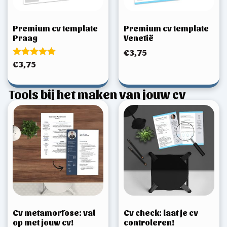
Premium cv template
Premium cv template
Praag
Venetië
€
3,75
Gewaardeerd
€
3,75
5.00
uit 5
Tools bij het maken van jouw cv
Cv metamorfose: val
Cv check: laat je cv
op met jouw cv!
controleren!