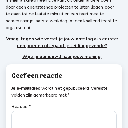
manier afscheid neemt. Je kunt dit onder andere doen
door geen openstaande projecten te laten liggen, door
te gaan tot de laatste minuut en een taart mee te
nemen naar je laatste werkdag (of een knallend feest te
organiseren).
Vraag: tegen wie vertel je jouw ontslag als eerste:
een goede collega of je leidinggevende?
Wij zijn benieuwd naar jouw mening!
Geef een reactie
Je e-mailadres wordt niet gepubliceerd.
Vereiste
velden zijn gemarkeerd met
*
Reactie
*