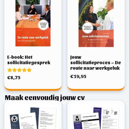
E-book: Het
Jouw
sollicitatiegesprek
sollicitatieproces – De
route naar werkgeluk
€
19,95
Gewaardeerd
€
8,75
5.00
uit 5
Maak eenvoudig jouw cv