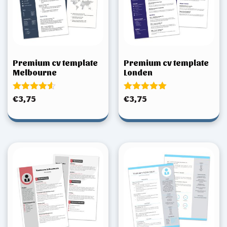
Premium cv template
Premium cv template
Melbourne
Londen
Gewaardeerd
Gewaardeerd
€
3,75
€
3,75
4.50
5.00
uit 5
uit 5