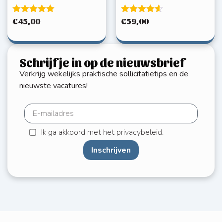
Gewaardeerd
Gewaardeerd
€
45,00
€
59,00
5.00
4.50
uit 5
uit 5
Schrijf je in op de nieuwsbrief
Verkrijg wekelijks praktische sollicitatietips en de
nieuwste vacatures!
Ik ga akkoord met het privacybeleid.
Inschrijven