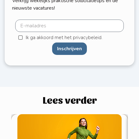
Verkrijg wekelijks praktische sollicitatietips en de
nieuwste vacatures!
Ik ga akkoord met het privacybeleid.
Inschrijven
Lees verder
4 
pe