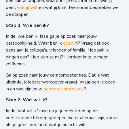
een aantal stappen, waardoor je erachter komt wie jij
bent,
wat jij wilt
en wat jij kunt. Hieronder bespreken we
de stappen:
Stap 1: Wie ben ik?
In de ‘wie ben ik’ fase ga je op zoek naar jouw
persoonlijkheid. Waar ben ik
goed
in? Vraag dat ook
eens aan je collega’s, vrienden of familie. Hoe pak ik
dingen aan? Hoe zien ze mij? Hierdoor krijg je meer
zelfkennis.
Ga op zoek naar jouw kerncompetenties. Dat is wat
uiteindelijk iedere werkgever vraagt. Waar ben je goed
in en wat zijn jouw
beproepsinteresses
?
Stap 2: Wat wil ik?
In de
‘
wat wil ik
’
fase ga je je oriënteren op de
verschillende beroepsgroepen die er allemaal zijn, vooral
als je geen idee hebt wat je nu echt wilt.