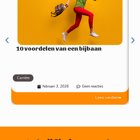
10 voordelen van een bijbaan
Carrière
Mot
februari 3, 2026
Geen reacties
Lees verder