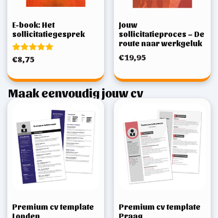
E-book: Het
Jouw
sollicitatiegesprek
sollicitatieproces – De
route naar werkgeluk
€
19,95
Gewaardeerd
€
8,75
5.00
uit 5
Maak eenvoudig jouw cv
Premium cv template
Premium cv template
Londen
Praag