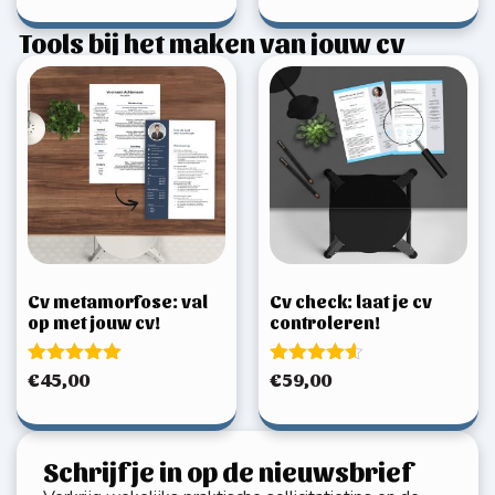
uit 5
Tools bij het maken van jouw cv
Cv metamorfose: val
Cv check: laat je cv
op met jouw cv!
controleren!
Gewaardeerd
Gewaardeerd
€
45,00
€
59,00
5.00
4.50
uit 5
uit 5
Schrijf je in op de nieuwsbrief