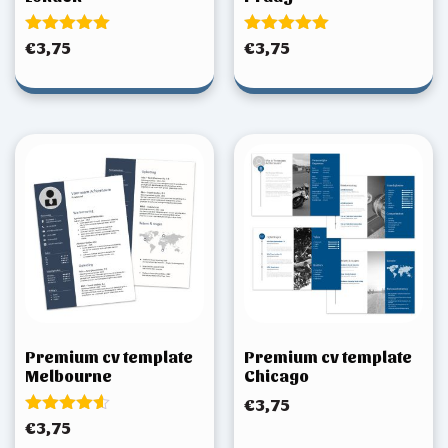
Gewaardeerd
Gewaardeerd
€
3,75
€
3,75
5.00
5.00
uit 5
uit 5
Premium cv template
Premium cv template
Melbourne
Chicago
€
3,75
Gewaardeerd
€
3,75
4.50